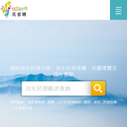
提供淡水民宿介紹、淡水住宿推薦、地圖導覽及
淡水景點
熱門查詢：
超低價專案
,
捷運
,
淡水民宿咖啡館
,
寵物
,
便宜
,
民宿包棟
,
淡水機車出租