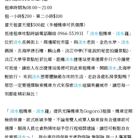
租車時間為08:00～21:00
租一小時$200、第二小時$100
當天租當天還$500起（多種機車可供選擇）
抵達租車地點時請電話聯絡 0966-553931 「
淡水
租機車‧
淡水
嶘」
位於
淡水
長興街上，周邊鄰近市區，與
淡水
老街、金色水岸、
淡水
碼頭、北海岸綠石槽、麟山鼻、淡江中學(不能說的秘密拍攝景點)、
淡江大學等景點近若比鄰，距離
淡水
捷運站更是僅需步行六分鐘便
可抵達，讓旅人在出捷運站後便可到此乘租機車，開啟
淡水
,北海岸
輕旅行。 來到
淡水
想要體驗最在地的生活、走訪各處私房景點嗎？
那您一定要選擇騎乘機車方式來探索
淡水
這個美麗城市，讓您每一
刻都能精彩無比！
「
淡水
租機車‧
淡水
嶘」提供光陽機車及Gogoro3租借，機車定期
檢修保養，款式新穎多變，不論是雙人或單人騎乘皆有合適車款可
選擇，服務人員也會熱情地給予您行程相關建議，讓您可輕鬆自在
地遨遊
淡水
～！ 每台車均投保新光產物保險 強制險 每一人傷害醫