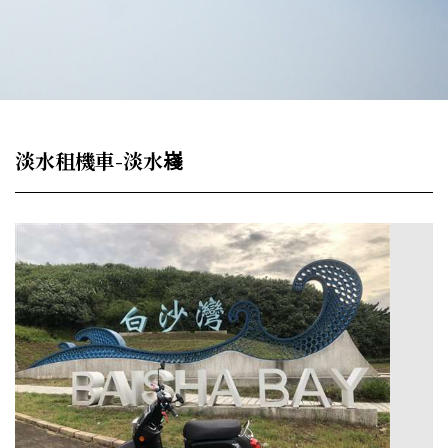
淡水租機車-淡水嶘