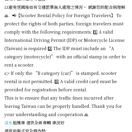
以避免返國後如有交通罰單無人處理之情況。 感謝您的配合與理解
🙏 📢【Scooter Rental Policy for Foreign Travelers】 To
protect the rights of both parties, foreign travelers must
comply with the following requirements: 1️⃣ A valid
International Driving Permit (IDP) or Motorcycle License
(Taiwan) is required 2️⃣ The IDP must include an “A
category (motorcycle)” with an official stamp in order to
rent a scooter.
👉 If only the “B category (car)” is stamped, scooter
rental is not permitted. 3️⃣ A valid credit card must be
provided for registration before rental.
This is to ensure that any traffic fines incurred after
leaving Taiwan can be properly handled. Thank you for
your understanding and cooperation 🙏
淡水
租機車 提供全新車輛 車況好
提供拋棄式安全帽內墊