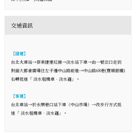
交通資訊
【捷運】
台北火車站→搭乘捷運紅線→淡水站下車→由一號出口走到
對面大都會廣場往左手邊中山路前進→中山路68巷(寶順銀樓)
右轉抵達「 淡水租機車‧淡水嶘」。
【客運】
台北車站→於永樂巷口站下車（中山市場）→改步行方式抵
達「 淡水租機車‧淡水嶘」。