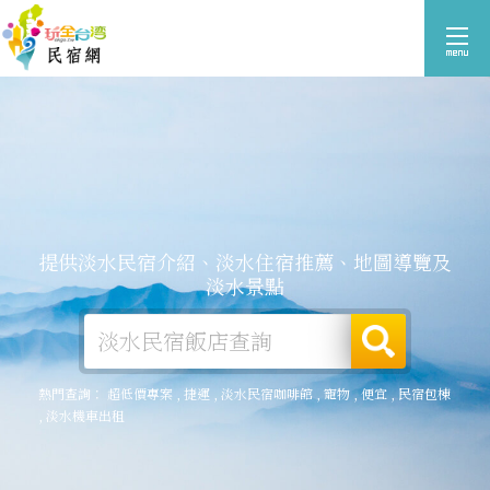
提供淡水民宿介紹、淡水住宿推薦、地圖導覽及
淡水景點
熱門查詢：
超低價專案
,
捷運
,
淡水民宿咖啡館
,
寵物
,
便宜
,
民宿包棟
,
淡水機車出租