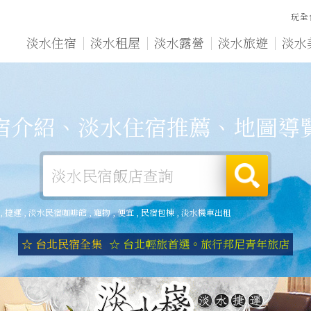
玩全
淡水住宿
淡水租屋
淡水露營
淡水旅遊
淡水
宿介紹、淡水住宿推薦、地圖導
,
捷運
,
淡水民宿咖啡館
,
寵物
,
便宜
,
民宿包棟
,
淡水機車出租
☆ 台北民宿全集
☆ 台北輕旅首選。旅行邦尼青年旅店