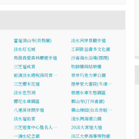
富福頂山寺(貝殼廟)
淡水河岸景觀步道
淡水紅毛城
工研酢益壽多文化館
馬偕真愛森林療癒步道
沙崙海水浴場(關閉)
三芝福成宮
牧師樓與姑娘樓
前清淡水總稅務司官…
世界巧克力夢公園
三芝櫻木花道
理學堂大書院(牛津…
淡水忠烈祠
根德水車生態園區
櫻花水車園區
鄞山寺(汀州會館)
八連溪休閒步道
橫山梯田(台北赤蛙…
淡水福佑宮
淺水灣海濱公園
三芝遊客中心暨名人…
20淡大宮燈大道
一滴水紀念館
淡江大學海事博物館