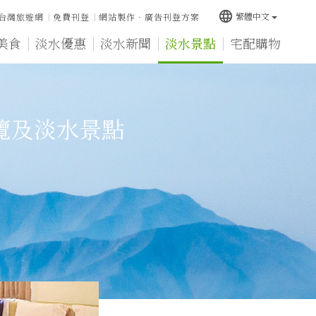
language
繁體中文
台灣旅遊網
免費刊登
網站製作‧廣告刊登方案
美食
淡水優惠
淡水新聞
淡水景點
宅配購物
覽及淡水景點