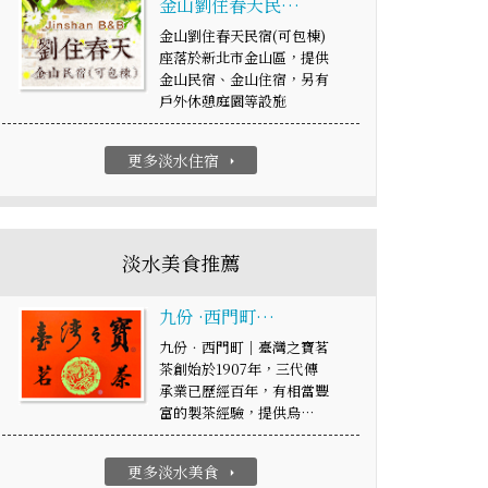
金山劉住春天民…
金山劉住春天民宿(可包棟)
座落於新北市金山區，提供
金山民宿、金山住宿，另有
戶外休憩庭園等設施
更多淡水住宿
arrow_right
淡水美食推薦
九份 ·西門町…
九份．西門町｜臺灣之寶茗
茶創始於1907年，三代傳
承業已歷經百年，有相當豐
富的製茶經驗，提供烏…
更多淡水美食
arrow_right