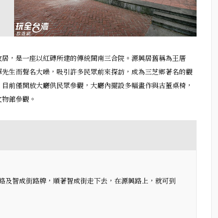
故居，是一座以紅磚所建的傳統閩南三合院。源興居舊稱為王厝
輝先生而聲名大噪，吸引許多民眾前來探訪，成為三芝鄉著名的觀
，目前僅開放大廳供民眾參觀，大廳內擺設多幅畫作與古董桌椅，
文物館參觀。
路及智成街路牌，順著智成街走下去，在源興路上，就可到