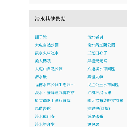
淡水其他景點
洲子灣
淡水老街
大屯自然公園
淺水灣芝蘭公園
淡水火車吃水
三芝田心子
漁人碼頭
無極天元宮
大屯山自然公園
八連溪水車園區
清水巖
真理大學
福德水車公園生態園…
民主公王水車園區
淡水‧登峰魚丸博物館
紅樹林展示館
原英商嘉士洋行倉庫
李天祿布袋戲文物館
馬偕醫館
達觀樓(紅樓)
淡水龍山寺
滬尾礮臺
淡水禮拜堂
源興居