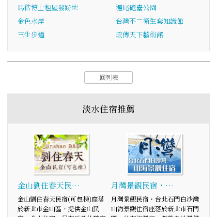
馬偕博士租屋發跡地
滬尾砲臺公園
金色水岸
台灣不二衛生套知識館
三生步道
琉傳天下藝術館
回列表
淡水住宿推薦
金山劉住春天民…
月灣景觀民宿・…
金山劉住春天民宿(可包棟)座落
月灣景觀民宿・台北石門白沙灣
於新北市金山區，提供金山民
山海景觀住宿座落於新北市石門