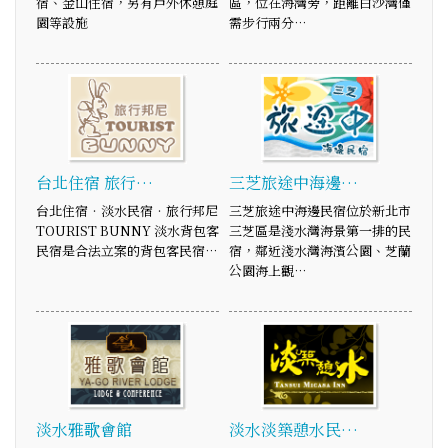
宿、金山住宿，另有戶外休憩庭
區，位在海灣旁，距離白沙灣僅
園等設施
需步行兩分…
台北住宿 旅行…
三芝旅途中海邊…
台北住宿‧淡水民宿‧旅行邦尼
三芝旅途中海邊民宿位於新北市
TOURIST BUNNY 淡水背包客
三芝區是淺水灣海景第一排的民
民宿是合法立案的背包客民宿…
宿，鄰近淺水灣海濱公園、芝蘭
公園海上觀…
淡水雅歌會館
淡水淡築憩水民…