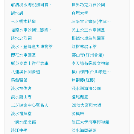
前清淡水總稅務司官…
世界巧克力夢公園
清水巖
真理大學
三芝櫻木花道
理學堂大書院(牛津…
福德水車公園生態園…
民主公王水車園區
淡水忠烈祠
根德水車生態園區
淡水‧登峰魚丸博物館
紅樹林展示館
櫻花水車園區
鄞山寺(汀州會館)
原英商嘉士洋行倉庫
李天祿布袋戲文物館
八連溪休閒步道
橫山梯田(台北赤蛙…
馬偕醫館
達觀樓(紅樓)
淡水福佑宮
淺水灣海濱公園
淡水龍山寺
滬尾礮臺
三芝遊客中心暨名人…
20淡大宮燈大道
淡水禮拜堂
源興居
一滴水紀念館
淡江大學海事博物館
淡江中學
淡水海關碼頭