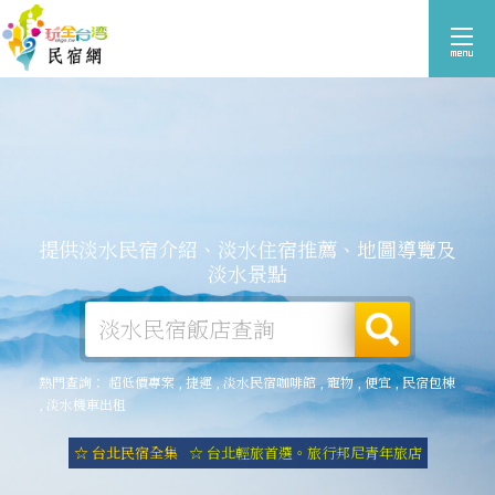
提供淡水民宿介紹、淡水住宿推薦、地圖導覽及
淡水景點
熱門查詢：
超低價專案
,
捷運
,
淡水民宿咖啡館
,
寵物
,
便宜
,
民宿包棟
,
淡水機車出租
☆ 台北民宿全集
☆ 台北輕旅首選。旅行邦尼青年旅店