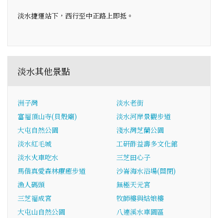
淡水捷運站下，西行至中正路上即抵。
淡水其他景點
洲子灣
淡水老街
富福頂山寺(貝殼廟)
淡水河岸景觀步道
大屯自然公園
淺水灣芝蘭公園
淡水紅毛城
工研酢益壽多文化館
淡水火車吃水
三芝田心子
馬偕真愛森林療癒步道
沙崙海水浴場(關閉)
漁人碼頭
無極天元宮
三芝福成宮
牧師樓與姑娘樓
大屯山自然公園
八連溪水車園區