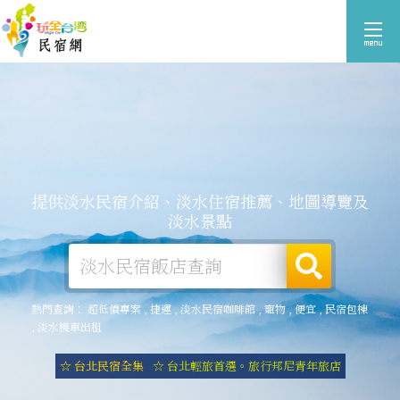
提供淡水民宿介紹、淡水住宿推薦、地圖導覽及
淡水景點
熱門查詢：
超低價專案
,
捷運
,
淡水民宿咖啡館
,
寵物
,
便宜
,
民宿包棟
,
淡水機車出租
☆ 台北民宿全集
☆ 台北輕旅首選。旅行邦尼青年旅店