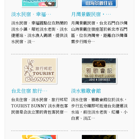
淡水民宿．幸福…
月灣景觀民宿・…
淡水民宿．幸福圓點位在熱鬧的
月灣景觀民宿・台北石門白沙灣
淡水小鎮，鄰近淡水老街、淡水
山海景觀住宿座落於新北市石門
捷運站、淡水漁人碼頭，提供淡
區，位在海灣旁，距離白沙灣僅
水民宿、淡…
需步行兩分…
台北住宿 旅行…
淡水雅歌會館
台北住宿‧淡水民宿‧旅行邦尼
淡水住宿．雅歌會館位於淡水，
TOURIST BUNNY 淡水背包客
步行五分鐘即可抵達台北捷運淡
民宿是合法立案的背包客民宿…
水站，前往淡水老街、紅樓、小
白宮、淡江…