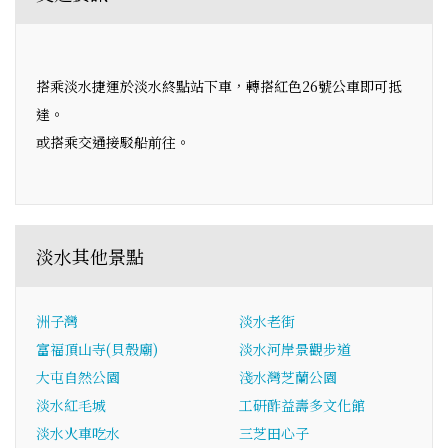
搭乘淡水捷運於淡水終點站下車，轉搭紅色26號公車即可抵
達。
或搭乘交通接駁船前往。
淡水其他景點
洲子灣
淡水老街
富福頂山寺(貝殼廟)
淡水河岸景觀步道
大屯自然公園
淺水灣芝蘭公園
淡水紅毛城
工研酢益壽多文化館
淡水火車吃水
三芝田心子