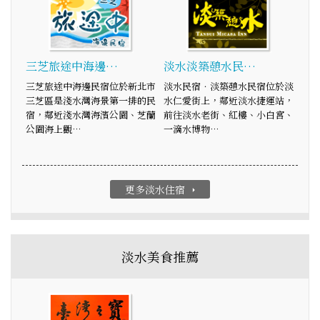
三芝旅途中海邊…
淡水淡築憩水民…
三芝旅途中海邊民宿位於新北市
淡水民宿．淡築憩水民宿位於淡
三芝區是淺水灣海景第一排的民
水仁愛街上，鄰近淡水捷運站，
宿，鄰近淺水灣海濱公園、芝蘭
前往淡水老街、紅樓、小白宮、
公園海上觀…
一滴水博物…
更多淡水住宿
arrow_right
淡水美食推薦