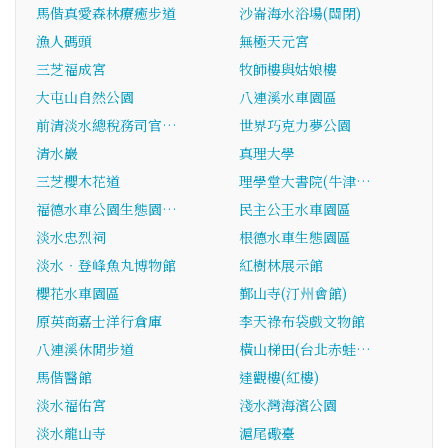
馬偕真愛森林療癒步道
沙崙海水浴場(關閉)
漁人碼頭
無極天元宮
三芝福成宮
牧師樓與姑娘樓
大屯山自然公園
八連溪水車園區
前清淡水總稅務司官…
世界巧克力夢公園
清水巖
真理大學
三芝櫻木花道
理學堂大書院(牛津…
福德水車公園生態園…
民主公王水車園區
淡水忠烈祠
根德水車生態園區
淡水‧登峰魚丸博物館
紅樹林展示館
櫻花水車園區
鄞山寺(汀州會館)
原英商嘉士洋行倉庫
李天祿布袋戲文物館
八連溪休閒步道
橫山梯田(台北赤蛙…
馬偕醫館
達觀樓(紅樓)
淡水福佑宮
淺水灣海濱公園
淡水龍山寺
滬尾礮臺