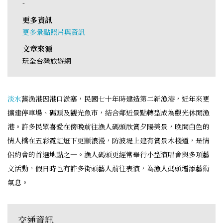
-
更多資訊
更多景點照片與資訊
文章來源
玩全台灣旅遊網
淡水
舊漁港因港口淤塞，民國七十年時建造第二新漁港，近年來更
擴建停車場、碼頭及觀光魚市，結合鄰近景點轉型成為觀光休閒漁
港。許多民眾喜愛在傍晚前往漁人碼頭欣賞夕陽美景，晚間白色的
情人橋在五彩霓虹燈下更顯浪漫，防波堤上建有賞景木棧道，是情
侶約會的首選地點之一。漁人碼頭更經常舉行小型演唱會與多項藝
文活動，假日時也有許多街頭藝人前往表演，為漁人碼頭增添藝術
氣息。
交通資訊