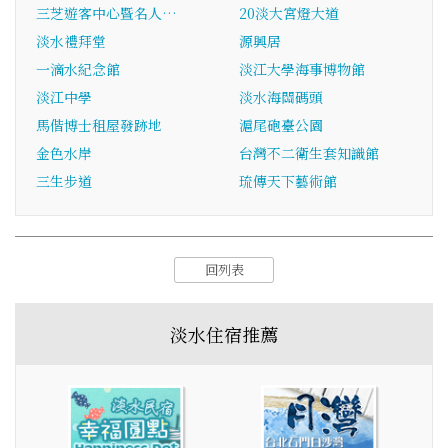
三芝遊客中心暨名人…
20淡大宮燈大道
淡水禮拜堂
源興居
一滴水紀念館
淡江大學海事博物館
淡江中學
淡水海關碼頭
馬偕博士租屋發跡地
滬尾砲臺公園
金色水岸
台灣不二衛生套知識館
三生步道
琉傳天下藝術館
回列表
淡水住宿推薦