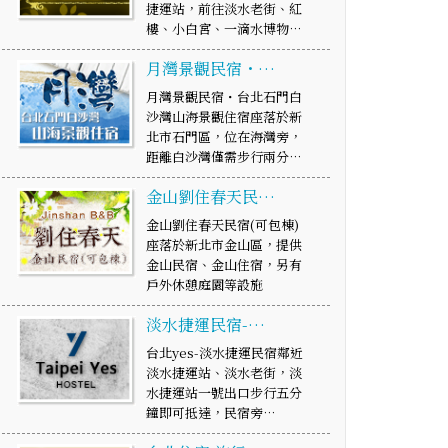
捷運站，前往淡水老街、紅
樓、小白宮、一滴水博物…
月灣景觀民宿・…
月灣景觀民宿・台北石門白
沙灣山海景觀住宿座落於新
北市石門區，位在海灣旁，
距離白沙灣僅需步行兩分…
金山劉住春天民…
金山劉住春天民宿(可包棟)
座落於新北市金山區，提供
金山民宿、金山住宿，另有
戶外休憩庭園等設施
淡水捷運民宿-…
台北yes-淡水捷運民宿鄰近
淡水捷運站、淡水老街，淡
水捷運站一號出口步行五分
鐘即可抵達，民宿旁…