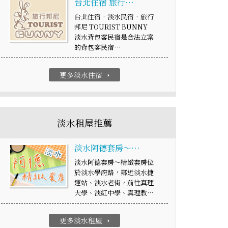
台北住宿 旅行…
台北住宿‧淡水民宿‧旅行
邦尼 TOURIST BUNNY
淡水背包客民宿是合法立案
的背包客民宿…
更多淡水住宿
arrow_right
淡水租屋推薦
淡水阿德套房～…
淡水阿德套房～精緻套房位
於淡水學府路，鄰近淡水捷
運站、淡水老街，前往真理
大學、淡紅中學、真理教…
更多淡水租屋
arrow_right