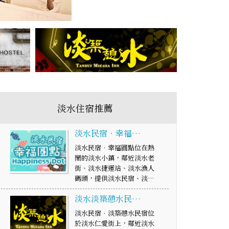
淡水住宿推薦
淡水民宿．幸福…
淡水民宿．幸福圓點位在熱
鬧的淡水小鎮，鄰近淡水老
街、淡水捷運站、淡水漁人
碼頭，提供淡水民宿、淡…
淡水淡築憩水民…
淡水民宿．淡築憩水民宿位
於淡水仁愛街上，鄰近淡水