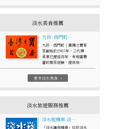
淡水美食推薦
九份 ·西門町…
九份．西門町｜臺灣之寶茗
茶創始於1907年，三代傳
承業已歷經百年，有相當豐
富的製茶經驗，提供烏…
更多淡水美食
arrow_right
淡水旅遊服務推薦
淡水租機車-淡…
「淡水嶘租機車」位於淡水