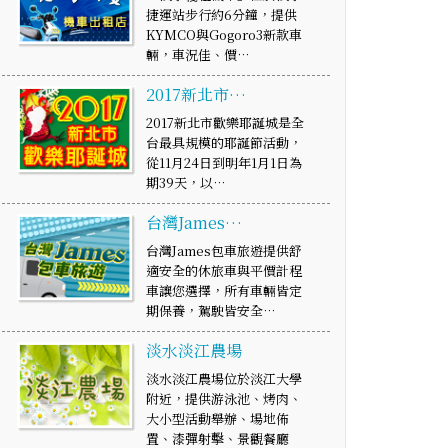
捷運站步行約6分鐘，提供
KYMCO與Gogoro3新款車
輛，車況佳、價…
2017新北市…
2017新北市歡樂耶誕城是全
台最具規模的耶誕節活動，
從11月24日到明年1月1日為
期39天，以…
台灣James…
台灣James包車旅遊提供舒
適安全的休旅車與平價計程
車讓您選擇，所有車輛皆定
期保養，駕駛皆安全…
淡水淡江農場
淡水淡江農場位於淡江大學
附近，提供游泳池、烤肉、
大小型活動舉辦、場地佈
置、漆彈射擊、景觀餐廳