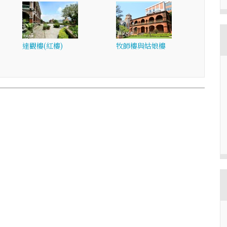
達觀樓(紅樓)
牧師樓與姑娘樓