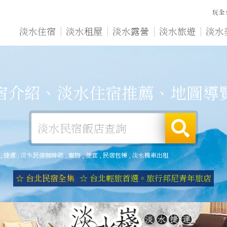
玩全
淡水住宿
淡水租屋
淡水露營
淡水旅遊
淡水
宿介紹、淡水住宿推薦、地圖導
,
捷運
,
淡水民宿咖啡館
,
寵物
,
便宜
,
民宿包棟
,
淡水機車出租
☆ 台北民宿全集
☆ 台北輕旅首選。旅行邦尼青年旅店