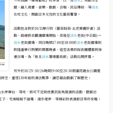
今年回歸『環境藝術』的本質，以「古
淡水
」為創作主
題，融入視覺、音樂、戲劇、合唱、民俗傳統…等
淡水
在地文化，開創出多元性的文化藝術饗宴。
活動包含將於10/11舉行的《藝術踩街-五虎崗瘋妙會》活
動，路線將自觀潮廣場開始，而後至
淡水
老街(中正路)→
淡水
老街廣場，同日晚間17:00至18:00於
淡水
老街廣場則
將隆重舉行熱鬧的開幕晚會，造型各異的踩街團體都將接
連出場，為「新北
淡水
環境藝術節」活動拉開序幕。
另外於10/25~10/26晚間19:00至20:30假滬尾砲台公園還
時空，重返130年前的清法戰爭，讓您藉由戲劇了解歷史。
色水岸舞台…等地，將可不定時欣賞到街角展演的活動，默劇出
來吧！小王子、宅南暖暖不插電、漫步堤岸…等精彩的表演節目等你來喔。