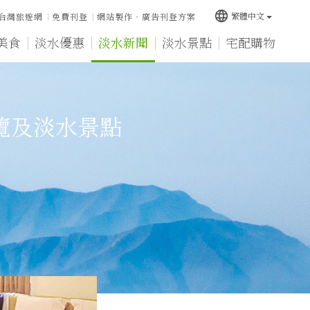
language
繁體中文
台灣旅遊網
免費刊登
網站製作‧廣告刊登方案
美食
淡水優惠
淡水新聞
淡水景點
宅配購物
覽及淡水景點