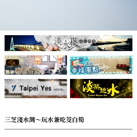
三芝淺水灣～玩水兼吃茭白筍