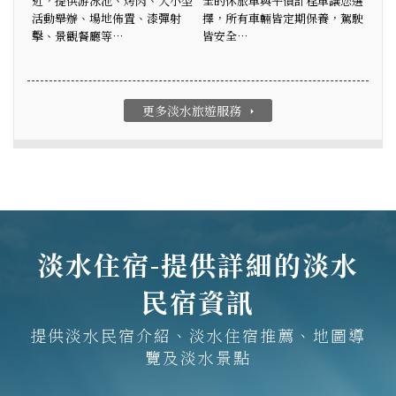
近，提供游泳池、烤肉、大小型
全的休旅車與平價計程車讓您選
活動舉辦、場地佈置、漆彈射
擇，所有車輛皆定期保養，駕駛
擊、景觀餐廳等…
皆安全…
更多淡水旅遊服務
arrow_right
淡水住宿-提供詳細的淡水
民宿資訊
提供淡水民宿介紹、淡水住宿推薦、地圖導
覽及淡水景點