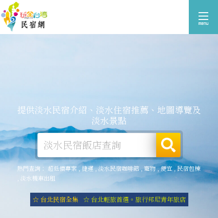
提供淡水民宿介紹、淡水住宿推薦、地圖導覽及
淡水景點
熱門查詢：
超低價專案
,
捷運
,
淡水民宿咖啡館
,
寵物
,
便宜
,
民宿包棟
,
淡水機車出租
☆ 台北民宿全集
☆ 台北輕旅首選。旅行邦尼青年旅店