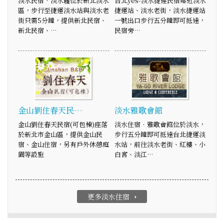
淡水民宿‧淡水嶘位於新北淡水
台北yes-淡水捷運民宿鄰近淡水
區，步行至捷運淡水站與淡水老
捷運站、淡水老街，淡水捷運站
街只需5分鐘，提供新北民宿、
一號出口步行五分鐘即可抵達，
新北民宿、…
民宿旁…
金山劉住春天民…
淡水雅歌會館
金山劉住春天民宿(可包棟)座落
淡水住宿．雅歌會館位於淡水，
於新北市金山區，提供金山民
步行五分鐘即可抵達台北捷運淡
宿、金山住宿，另有戶外休憩庭
水站，前往淡水老街、紅樓、小
園等設施
白宮、淡江…
更多淡水住宿
arrow_right