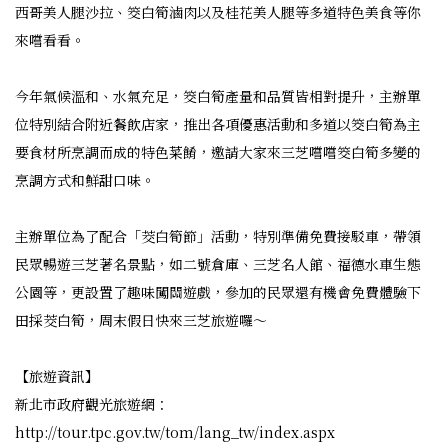
西哥美人腿沙拉、筊白筍滷肉以及桂花美人腿等多道特色美食等你
來嚐看看。
今年氣候溫和、水氣充足，筊白筍產量和品質皆相對提升，主辦單
位特別結合附近餐飲店家，推出各項優惠活動和多道以筊白筍為主
要食材所烹調而成的特色菜餚，邀請大家來三芝嚐嚐筊白筍多變的
烹調方式和鮮甜口味。
主辦單位為了配合「茭白筍節」活動，特別準備免費接駁車，帶領
民眾暢遊三芝著名景點，如二號倉庫、三芝名人館、福德水車生態
公園等，更設置了趣味闖關遊戲，參加的民眾還有機會免費體驗下
田採茭白筍，周末假日快來三芝旅遊囉～
【旅遊資訊】
新北市政府觀光旅遊網：
http://tour.tpc.gov.tw/tom/lang_tw/index.aspx