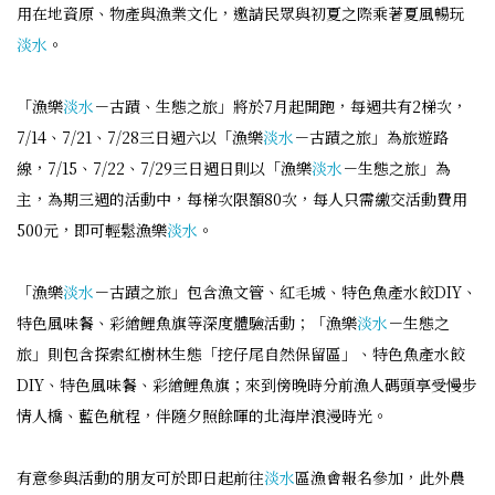
用在地資原、物產與漁業文化，邀請民眾與初夏之際乘著夏風暢玩
淡水
。
「漁樂
淡水
－古蹟、生態之旅」將於7月起開跑，每週共有2梯次，
7/14、7/21、7/28三日週六以「漁樂
淡水
－古蹟之旅」為旅遊路
線，7/15、7/22、7/29三日週日則以「漁樂
淡水
－生態之旅」為
主，為期三週的活動中，每梯次限額80次，每人只需繳交活動費用
500元，即可輕鬆漁樂
淡水
。
「漁樂
淡水
－古蹟之旅」包含漁文管、紅毛城、特色魚產水餃DIY、
特色風味餐、彩繪鯉魚旗等深度體驗活動；「漁樂
淡水
－生態之
旅」則包含探索紅樹林生態「挖仔尾自然保留區」、特色魚產水餃
DIY、特色風味餐、彩繪鯉魚旗；來到傍晚時分前漁人碼頭享受慢步
情人橋、藍色航程，伴隨夕照餘暉的北海岸浪漫時光。
有意參與活動的朋友可於即日起前往
淡水
區漁會報名參加，此外農