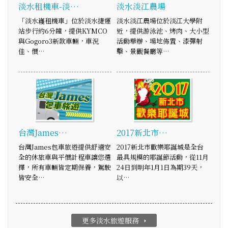
淡水租機車-淡…
淡水淡江農場
「淡水嶘租機車」位於淡水捷運
淡水淡江農場位於淡江大學附
站步行約6分鐘，提供KYMCO
近，提供游泳池、烤肉、大小型
與Gogoro3新款車輛，車況
活動舉辦、場地佈置、漆彈射
佳、價…
擊、景觀餐廳等…
台灣James…
2017新北市…
台灣James包車旅遊提供舒適安
2017新北市歡樂耶誕城是全台
全的休旅車與平價計程車讓您選
最具規模的耶誕節活動，從11月
擇，所有車輛皆定期保養，駕駛
24日到明年1月1日為期39天，
皆安全…
以…
更多淡水旅遊服務
arrow_right