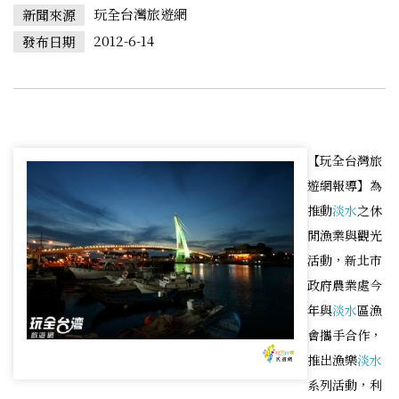
玩全台灣旅遊網
新聞來源
2012-6-14
發布日期
【玩全台灣旅
遊網報導】為
推動
淡水
之休
閒漁業與觀光
活動，新北市
政府農業處今
年與
淡水
區漁
會攜手合作，
推出漁樂
淡水
系列活動，利