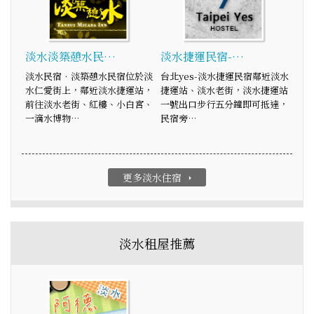
淡水淡築憩水民…
淡水捷運民宿-…
淡水民宿．淡築憩水民宿位於淡
台北yes-淡水捷運民宿鄰近淡水
水仁愛街上，鄰近淡水捷運站，
捷運站、淡水老街，淡水捷運站
前往淡水老街、紅樓、小白宮、
一號出口步行五分鐘即可抵達，
一滴水博物…
民宿旁…
更多淡水住宿
arrow_right
淡水租屋推薦