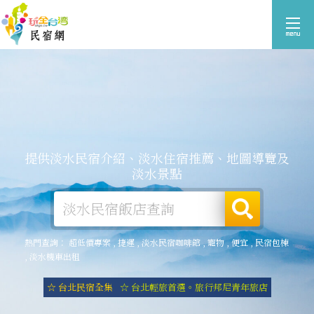
提供淡水民宿介紹、淡水住宿推薦、地圖導覽及
淡水景點
熱門查詢：
超低價專案
,
捷運
,
淡水民宿咖啡館
,
寵物
,
便宜
,
民宿包棟
,
淡水機車出租
☆ 台北民宿全集
☆ 台北輕旅首選。旅行邦尼青年旅店