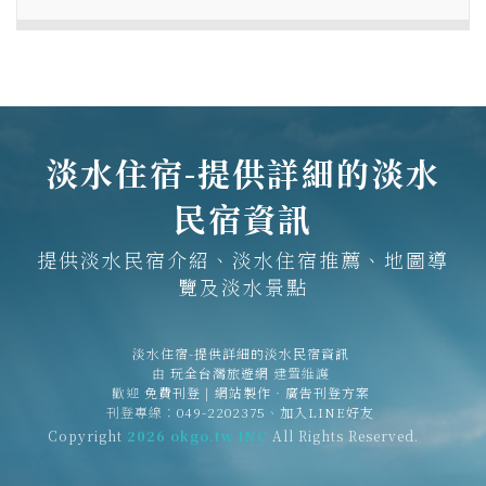
淡水住宿-提供詳細的淡水
民宿資訊
提供淡水民宿介紹、淡水住宿推薦、地圖導
覽及淡水景點
淡水住宿-提供詳細的淡水民宿資訊
由
玩全台灣旅遊網
建置維護
歡迎
免費刊登
|
網站製作‧廣告刊登方案
刊登專線：
049-2202375
、
加入LINE好友
Copyright
2026 okgo.tw INC
All Rights Reserved.