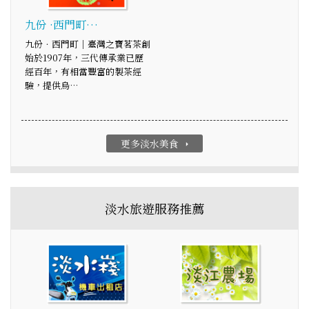
九份 ·西門町…
九份．西門町｜臺灣之寶茗茶創
始於1907年，三代傳承業已歷
經百年，有相當豐富的製茶經
驗，提供烏…
更多淡水美食
arrow_right
淡水旅遊服務推薦